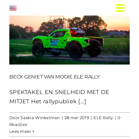
Ga
naar
inhoud
BECX GENIET VAN MOOIE ELE RALLY
SPEKTAKEL EN SNELHEID MET DE
MITJET Het rallypubliek [...]
Door
Saskia Winkelman
|
28 mei 2019
|
ELE Rally
|
0
Reacties
Lees meer