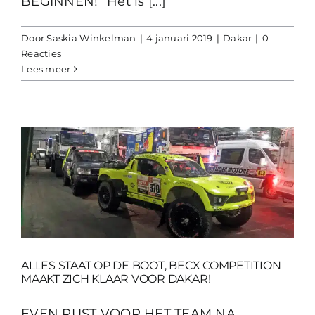
BEGINNEN!” Het is [...]
Door
Saskia Winkelman
|
4 januari 2019
|
Dakar
|
0
Reacties
Lees meer
R
ALLES STAAT OP DE BOOT, BECX COMPETITION
MAAKT ZICH KLAAR VOOR DAKAR!
EVEN RUST VOOR HET TEAM NA