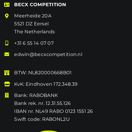
BECX COMPETITION
Meerheide 20A
5521 DZ Eersel
The Netherlands
+31 6 55 14 07 07
edwin@becxcompetition.nl
BTW: NL820000668B01
KvK: Eindhoven 172.348.39
Bank: RABOBANK
Bank rek. nr. 12.31.55.126
IBAN nr. NL49 RABO 0123 1551 26
Swift code: RABONL2U