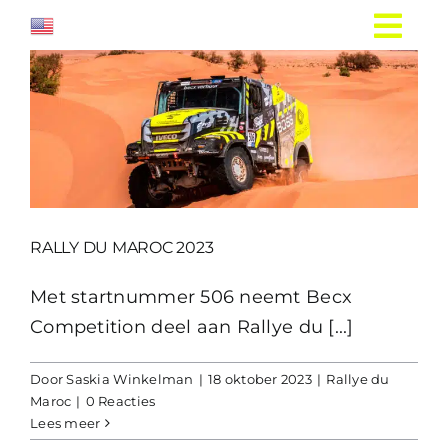
Ga
naar
inhoud
RALLY DU MAROC 2023
Met startnummer 506 neemt Becx
Competition deel aan Rallye du [...]
Door
Saskia Winkelman
|
18 oktober 2023
|
Rallye du
Maroc
|
0 Reacties
Lees meer