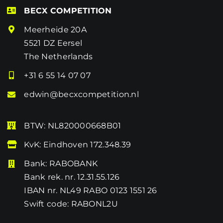
BECX COMPETITION
Meerheide 20A
5521 DZ Eersel
The Netherlands
+31 6 55 14 07 07
edwin@becxcompetition.nl
BTW: NL820000668B01
KvK: Eindhoven 172.348.39
Bank: RABOBANK
Bank rek. nr. 12.31.55.126
IBAN nr. NL49 RABO 0123 1551 26
Swift code: RABONL2U