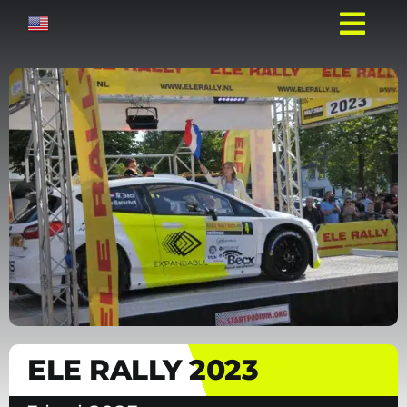
Ga
naar
inhoud
ELE RALLY 2023