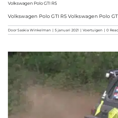
Volkswagen Polo GTI R5
Volkswagen Polo GTI R5 Volkswagen Polo GTI R
Door
Saskia Winkelman
|
5 januari 2021
|
Voertuigen
|
0 Reac